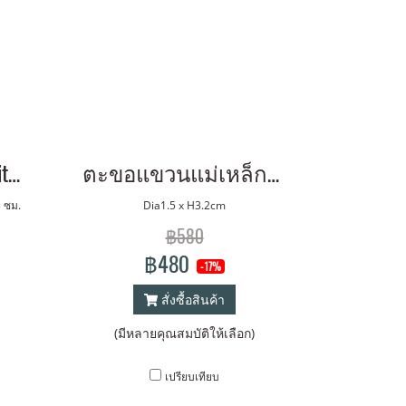
สีใหม่ Dulton Retro Kitchen Timer
ตะขอแขวนแม่เหล็กแรงยึดสูง Bonox MagneticMetal Hook
3 ซม.
Dia1.5 x H3.2cm
฿580
฿480
-17%
สั่งซื้อสินค้า
(มีหลายคุณสมบัติให้เลือก)
เปรียบเทียบ