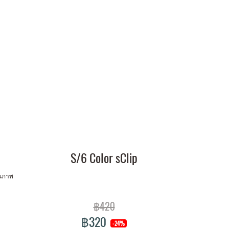
S/6 Color sClip
ุณภาพ
฿420
฿320
-24%