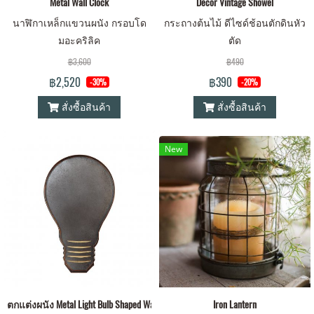
Metal Wall Clock
Decor Vintage Showel
นาฬิกาเหล็กแขวนผนัง กรอบโด
กระถางต้นไม้ ดีไซด์ช้อนตักดินหัว
มอะคริลิค
ตัด
฿3,600
฿490
฿2,520
฿390
-30%
-20%
สั่งซื้อสินค้า
สั่งซื้อสินค้า
New
ตกแต่งผนัง Metal Light Bulb Shaped Wall Décor
Iron Lantern