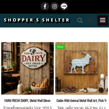
New
FARM FRESH DAIRY, Metal Wall Décor
Cabin Wild Animal Metal Wall Art, Pick You
ป้ายเหล็กตกแต่งผนัง Size: H59.5
วัสดุ: เหล็ก ขนาด: 66.0 ซม. (L) ×