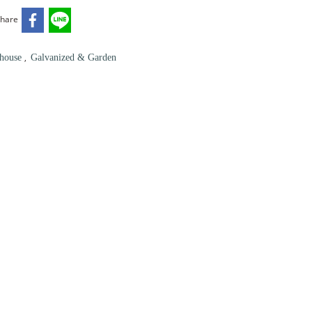
hare
,
mhouse
Galvanized & Garden