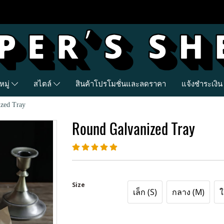
มู่
สไตล์
สินค้าโปรโมชั่นและลดราคา
แจ้งชำระเงิน
zed Tray
Round Galvanized Tray
Size
เล็ก (S)
กลาง (M)
ใ