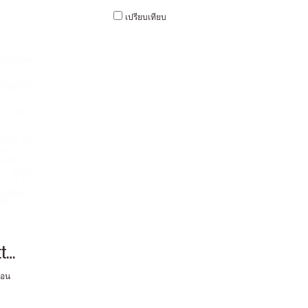
เปรียบเทียบ
Cement Planter W/Cotton Size-L
ตอน