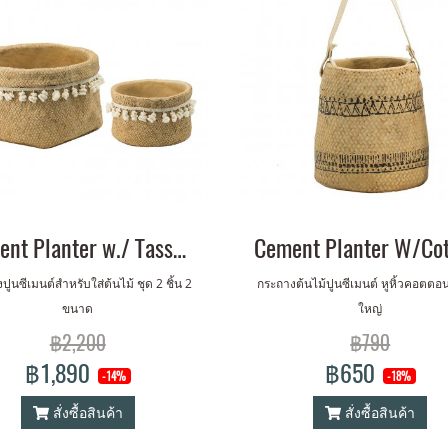
Cement Planter w./ Tassel Set of 2
ปูนซีเมนต์สำหรับใส่ต้นไม้ ชุด 2 ชิ้น 2
กระถางต้นไม้ปูนซีเมนต์ หูหิ้วคอตต
ขนาด
ใหญ่
฿2,200
฿790
฿1,890
฿650
-14%
-18%
สั่งซื้อสินค้า
สั่งซื้อสินค้า