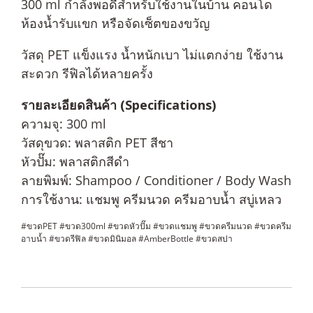
300 ml กำลังพอดีสำหรับใช้งานในบ้าน คอนโด
ห้องน้ำรับแขก หรือจัดเซ็ตของขวัญ
วัสดุ PET แข็งแรง น้ำหนักเบา ไม่แตกง่าย ใช้งาน
สะดวก รีฟิลได้หลายครั้ง
รายละเอียดสินค้า (Specifications)
ความจุ: 300 ml
วัสดุขวด: พลาสติก PET สีชา
หัวปั๊ม: พลาสติกสีดำ
ลายพิมพ์: Shampoo / Conditioner / Body Wash
การใช้งาน: แชมพู ครีมนวด ครีมอาบน้ำ สบู่เหลว
#ขวดPET #ขวด300ml #ขวดหัวปั๊ม #ขวดแชมพู #ขวดครีมนวด #ขวดครีม
อาบน้ำ #ขวดรีฟิล #ขวดมินิมอล #AmberBottle #ขวดสปา