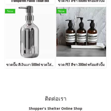
Transparent Plastic Tissue Box
ขวด PET สีชา 500ml พร้อมหัวปั๊ม
New
New
ขวดปั๊ม สีเงินเงา 500ml ขวดใส่สบู่ล้างมือ โลชั่น แชมพู สไตล์มินิมอล หรู
ขวด PET สีชา 300ml พร้อมหัวปั๊ม
ติดต่อเรา
Shopper's Shelter Online Shop