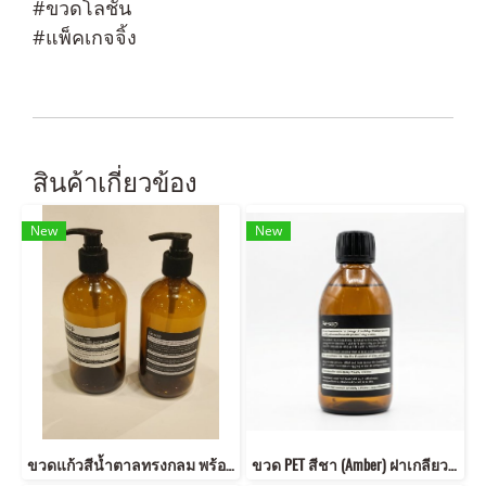
#ขวดโลชั่น
#แพ็คเกจจิ้ง
สินค้าเกี่ยวข้อง
New
New
ขวดแก้วสีน้ำตาลทรงกลม พร้อมหัวปั๊มกด 500ml
ขวด PET สีชา (Amber) ฝาเกลียว สีดำ ทรงกลม / บ่ามน