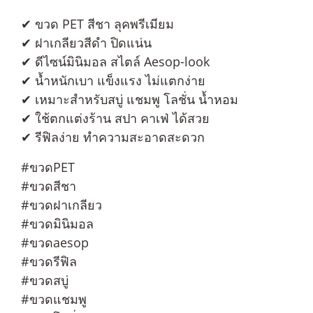
✔ ขวด PET สีชา ลุคพรีเมียม
✔ ฝาเกลียวสีดำ ปิดแน่น
✔ ดีไซน์มินิมอล สไตล์ Aesop-look
✔ น้ำหนักเบา แข็งแรง ไม่แตกง่าย
✔ เหมาะสำหรับสบู่ แชมพู โลชั่น น้ำหอม
✔ ใช้ตกแต่งร้าน สปา คาเฟ่ ได้สวย
✔ รีฟิลง่าย ทำความสะอาดสะดวก
#ขวดPET
#ขวดสีชา
#ขวดฝาเกลียว
#ขวดมินิมอล
#ขวดaesop
#ขวดรีฟิล
#ขวดสบู่
#ขวดแชมพู