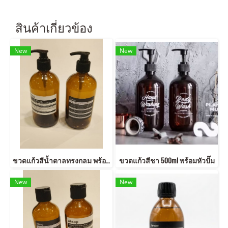
สินค้าเกี่ยวข้อง
New
New
ขวดแก้วสีน้ำตาลทรงกลม พร้อมหัวปั๊มกด 500ml
ขวดแก้วสีชา 500ml พร้อมหัวปั๊ม
New
New