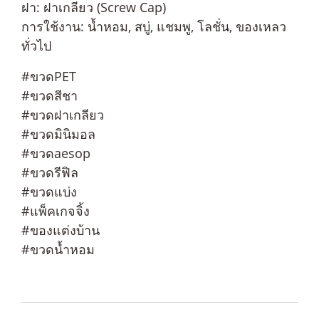
ฝา: ฝาเกลียว (Screw Cap)
การใช้งาน: น้ำหอม, สบู่, แชมพู, โลชั่น, ของเหลว
ทั่วไป
#ขวดPET
#ขวดสีชา
#ขวดฝาเกลียว
#ขวดมินิมอล
#ขวดaesop
#ขวดรีฟิล
#ขวดแบ่ง
#แพ็คเกจจิ้ง
#ของแต่งบ้าน
#ขวดน้ำหอม