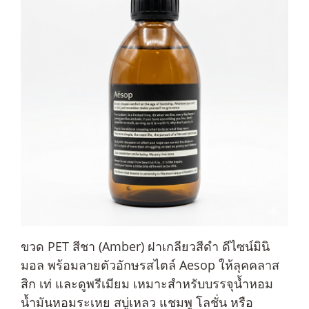
ขวด PET สีชา (Amber) ฝาเกลียวสีดำ ดีไซน์มินิ
มอล พร้อมลายตัวอักษรสไตล์ Aesop ให้ลุคคลาส
สิก เท่ และดูพรีเมียม เหมาะสำหรับบรรจุน้ำหอม
น้ำมันหอมระเหย สบู่เหลว แชมพู โลชั่น หรือ