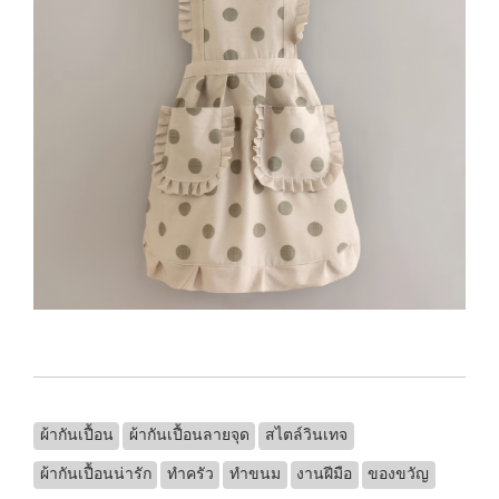
ผ้ากันเปื้อน
ผ้ากันเปื้อนลายจุด
สไตล์วินเทจ
ผ้ากันเปื้อนน่ารัก
ทำครัว
ทำขนม
งานฝีมือ
ของขวัญ