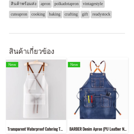
สินค้าพร้อมส่ง
apron
polkadotapron
vintagestyle
cuteapron
cooking
baking
crafting
gift
readystock
สินค้าเกี่ยวข้อง
New
New
Transparent Waterproof Catering TPU.Apron
BARBER Denim Apron (PU Leather Neck Strap)