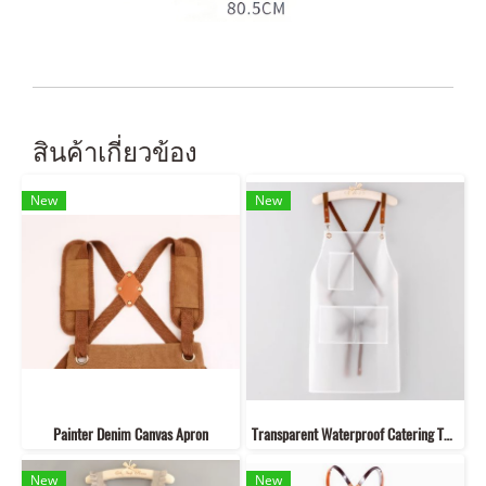
สินค้าเกี่ยวข้อง
New
New
Painter Denim Canvas Apron
Transparent Waterproof Catering TPU.Apron
New
New