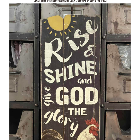
เหมาะสำหรับตกแต่งสไตล์วินเทจ คันทรี ฟาร์ม