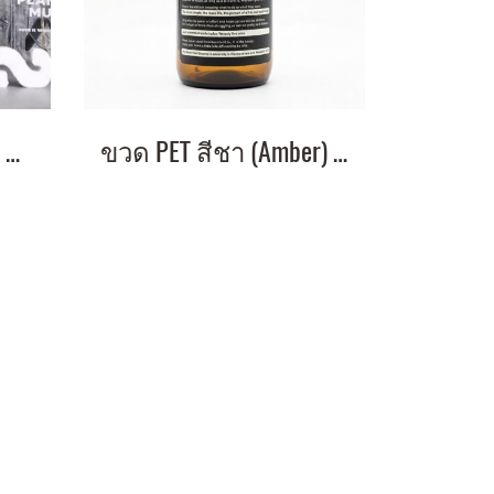
ขวดแก้วสีชา 500ml พร้อมหัวปั๊ม
ขวด PET สีชา (Amber) ฝาเกลียว สีดำ ทรงกลม / บ่ามน