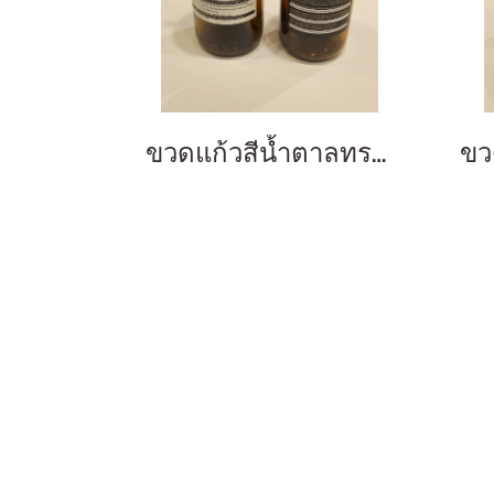
ขวดแก้วสีน้ำตาลทรงกลม พร้อมหัวปั๊มกด 500ml