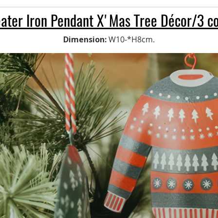
ater Iron Pendant X'Mas Tree Décor/3 co
Dimension:
W10-*H8cm.