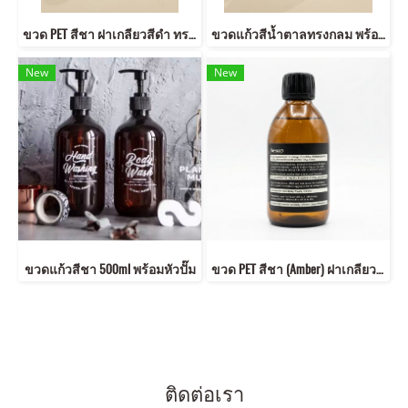
ขวด PET สีชา ฝาเกลียวสีดำ ทรงกลม ฉลากมินิมอล
ขวดแก้วสีน้ำตาลทรงกลม พร้อมหัวปั๊มกด 500ml
New
New
ขวดแก้วสีชา 500ml พร้อมหัวปั๊ม
ขวด PET สีชา (Amber) ฝาเกลียว สีดำ ทรงกลม / บ่ามน
ติดต่อเรา