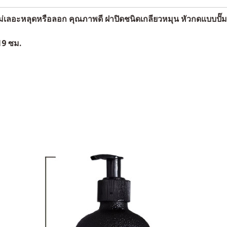
เลอะหลุดหรือลอก คุณภาพดี ฝาปิดชนิดเกลียวหมุน หัวกดแบบปั๊ม
19 ซม.