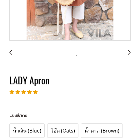
LADY Apron
แบบสี/ลาย
น้ำเงิน (Blue)
โอ๊ต (Oats)
น้ำตาล (Brown)