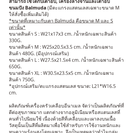
สามารถใช้ได้กับเตาอบ, เครื่องล้างจานและเตาอบ
ขนมปัง Balmuda
(มีตะแกรงแสตนเลสเฉพาะขนาด M
ให้สั่งซื้อเพิ่มเติมได้)
*ขนาดที่เหมาะกับเตา Balmuda คือขนาด M และ S
เท่านั้น*
ขนาดสินค้า S : W21x17x3 cm. /น้ำหนักเฉพาะสินค้า
330G.
ขนาดสินค้า M : W25x20.5x3.5 cm. /น้ำหนักเฉพาะ
สินค้า 480G. (มีอุปกรณ์เสริม)
ขนาดสินค้า L : W27.5x21.5x4 cm. /น้ำหนักเฉพาะสินค้า
650G.
ขนาดสินค้า XL : W30.5x23.5x5 cm. /น้ำหนักเฉพาะ
สินค้า 750G.
*อุปกรณ์เสริม/ตะแกรงแสตนเลส ขนาด: L21*W16.5
cm.
ผลิตภัณฑ์เครื่องครัวเคลือบอีนาเมล จัดว่าเป็นผลิตภัณฑ์ที่
ดีต่อสุขภาพมาก แตกต่างจากอลูมิเนียมหรือสแตนเลสที่
คนทั่วไปนิยมใช้ เนื่องด้วยสีที่เคลือบและเผาลงบนเนื้อ
วัสดุนั้นเป็นสีที่ผลิตมาเพื่อใช้สำหรับการใช้งานหนักและ
ทนความร้อนสูงโดยเฉพาะ จึงเป็นเหตุผลว่าทำไมกลุ่ม