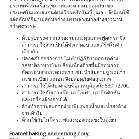
ประเทศที่เน้นเรื่องสุขภาพและความปลอดภัย เช่น
ประเทศในแถบสแกนดิเนเวียนหรือในญี่ปุ่นเอง จีงนิยมใช้
ผลิตภัณฑ์อีนาเมลกันอย่างแพร่หลายมาอย่างยาวนาน
กว่าศตวรรษ
ด้วยรูปทรงความสวยงามและคุณภาพฟู้ดเกรด จึง
สามารถใช้งานเป็นได้ทั้งถาดอบ และเสิร์ฟในตัว
เดียวกัน
ปลอดภัยต่อร่างกาย ไม่ทำปฏิกิริยาต่อกรดด่าง
รสชาติอาหารไม่เปลี่ยนเนื่องด้วยพื้นผิวทนการ
กัดกร่อนจากกรดมะนาว เช่น น้ำส้มสายชู มะนาว
มะขามเปียก เลมอน จึงปลอดภัยต่อสุขภาพ
สามารถใช้ได้กับเตาอบที่อุณหภูมิสูงถึง 530F/270C
สามารถใช้กับเตาแก๊ส, เตาไฟฟ้า, เตาอินดักชั่น
และเครื่องล้างจานได้
ล้างทำความสะอาดง่ายเพียงฟองน้ำและน้ำยาล้าง
จานทั่วไป
ห้ามใช้กับไมโครเวฟและช่องแช่แข็งในตู้เย็น
Enamel baking and serving tray.