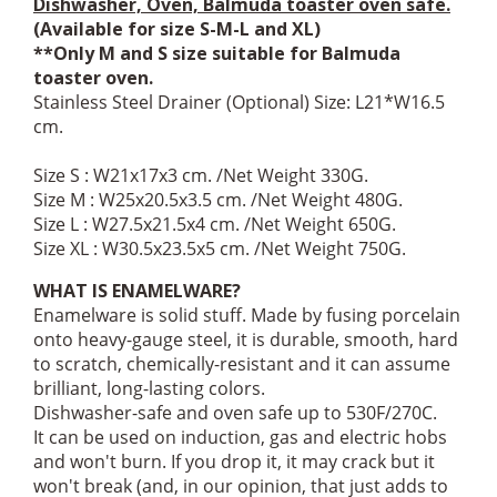
Dishwasher, Oven, Balmuda toaster oven safe.
(Available for size S-M-L and XL)
**Only M and S size suitable for Balmuda
toaster oven.
Stainless Steel Drainer (Optional) Size: L21*W16.5
cm.
Size S : W21x17x3 cm. /Net Weight 330G.
Size M : W25x20.5x3.5 cm. /Net Weight 480G.
Size L : W27.5x21.5x4 cm. /Net Weight 650G.
Size XL : W30.5x23.5x5 cm. /Net Weight 750G.
WHAT IS ENAMELWARE?
Enamelware is solid stuff. Made by fusing porcelain
onto heavy-gauge steel, it is durable, smooth, hard
to scratch, chemically-resistant and it can assume
brilliant, long-lasting colors.
Dishwasher-safe and oven safe up to 530F/270C.
It can be used on induction, gas and electric hobs
and won't burn. If you drop it, it may crack but it
won't break (and, in our opinion, that just adds to