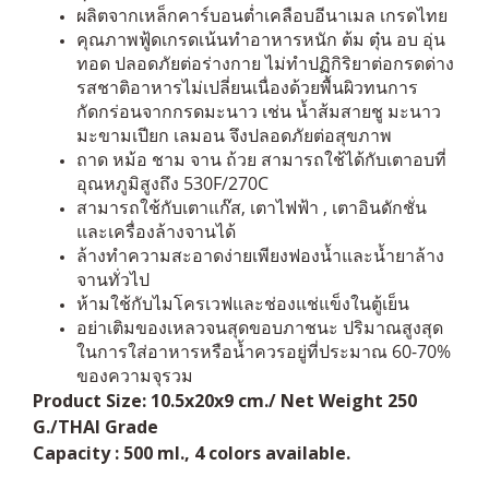
ผลิตจากเหล็กคาร์บอนต่ำเคลือบอีนาเมล เกรดไทย
คุณภาพฟู้ดเกรดเน้นทำอาหารหนัก ต้ม ตุ๋น อบ อุ่น
ทอด ปลอดภัยต่อร่างกาย ไม่ทำปฏิกิริยาต่อกรดด่าง
รสชาติอาหารไม่เปลี่ยนเนื่องด้วยพื้นผิวทนการ
กัดกร่อนจากกรดมะนาว เช่น น้ำส้มสายชู มะนาว
มะขามเปียก เลมอน จึงปลอดภัยต่อสุขภาพ
ถาด หม้อ ชาม จาน ถ้วย สามารถใช้ได้กับเตาอบที่
อุณหภูมิสูงถึง 530F/270C
สามารถใช้กับเตาแก๊ส, เตาไฟฟ้า , เตาอินดักชั่น
และเครื่องล้างจานได้
ล้างทำความสะอาดง่ายเพียงฟองน้ำและน้ำยาล้าง
จานทั่วไป
ห้ามใช้กับไมโครเวฟและช่องแช่แข็งในตู้เย็น
อย่าเติมของเหลวจนสุดขอบภาชนะ ปริมาณสูงสุด
ในการใส่อาหารหรือน้ำควรอยู่ที่ประมาณ 60-70%
ของความจุรวม
Product Size: 10.5x20x9 cm./ Net Weight 250
G./THAI Grade
Capacity : 500 ml., 4 colors available.