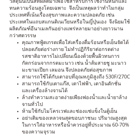
วัสดุนั้นเป็นสีที่ผลิตมาเพื่อใช้สำหรับการใช้งานหนักและ
ทนความร้อนสูงโดยเฉพาะ จึงเป็นเหตุผลว่าทำไมกลุ่ม
ประเทศที่เน้นเรื่องสุขภาพและความปลอดภัย เช่น
ประเทศในแถบสแกนดิเนเวียนหรือในญี่ปุ่นเอง จีงนิยมใช้
ผลิตภัณฑ์อีนาเมลกันอย่างแพร่หลายมาอย่างยาวนาน
กว่าศตวรรษ
คุณภาพฟู้ดเกรดเพื่อใส่เครื่องดื่มร้อนหรือเย็นจัดได้
ปลอดภัยต่อร่างกาย ไม่ทำปฏิกิริยาต่อกรดด่าง
รสชาติอาหารไม่เปลี่ยนเนื่องด้วยพื้นผิวทนการ
กัดกร่อนจากกรดมะนาว เช่น น้ำส้มสายชู มะนาว
มะขามเปียก เลมอน จึงปลอดภัยต่อสุขภาพ
สามารถใช้ได้กับเตาอบที่อุณหภูมิสูงถึง 530F/270C
สามารถใช้กับเตาแก๊ส, เตาไฟฟ้า, เตาอินดักชั่น
และเครื่องล้างจานได้
ล้างทำความสะอาดง่ายเพียงฟองน้ำและน้ำยาล้าง
จานทั่วไป
ห้ามใช้กับไมโครเวฟและช่องแช่แข็งในตู้เย็น
อย่าเติมของเหลวจนสุดขอบภาชนะ ปริมาณสูงสุด
ในการใส่อาหารหรือน้ำควรอยู่ที่ประมาณ 60-70%
ของความจุรวม