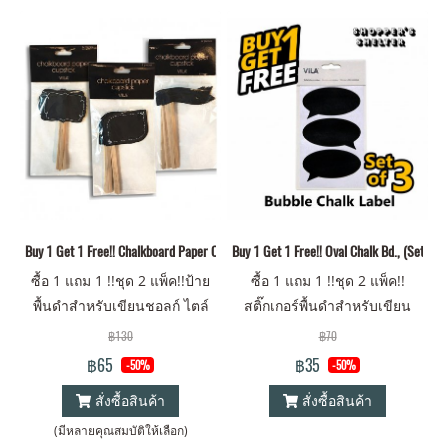
Buy 1 Get 1 Free!! Chalkboard Paper Cupstick / Set of 6 pcs.) x 2 packs.
Buy 1 Get 1 Free!! Oval Chalk Bd., (Set of 3
ซื้อ 1 แถม 1 !!ชุด 2 แพ็ค!!ป้าย
ซื้อ 1 แถม 1 !!ชุด 2 แพ็ค!!
พื้นดำสำหรับเขียนชอลก์ ไตล์
สติ๊กเกอร์พื้นดำสำหรับเขียน
วินเทจ แบบปัก เซต 6 ชิ้น ( 2
ชอลก์ ลอกติดใหม่ได้ เซต 3 ชิ้น(
฿130
฿70
แพ็ค)
x 2 แพ็ค)
฿65
฿35
-50%
-50%
สั่งซื้อสินค้า
สั่งซื้อสินค้า
(มีหลายคุณสมบัติให้เลือก)