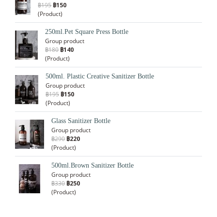
฿195
฿150
(Product)
250ml.Pet Square Press Bottle
Group product
฿180
฿140
(Product)
500ml. Plastic Creative Sanitizer Bottle
Group product
฿195
฿150
(Product)
Glass Sanitizer Bottle
Group product
฿290
฿220
(Product)
500ml.Brown Sanitizer Bottle
Group product
฿330
฿250
(Product)