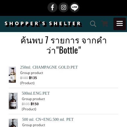
ค้นพบ 7 รายการ จากคำ
ว่า"Bottle"
250ml. CHAMPAGNE GOLD.PET
Group product
฿180
฿135
(Product)
500ml.ENG.PET
Group product
฿195
฿150
(Product)
500 ml. CN+ENG.500 ml. PET
Group product