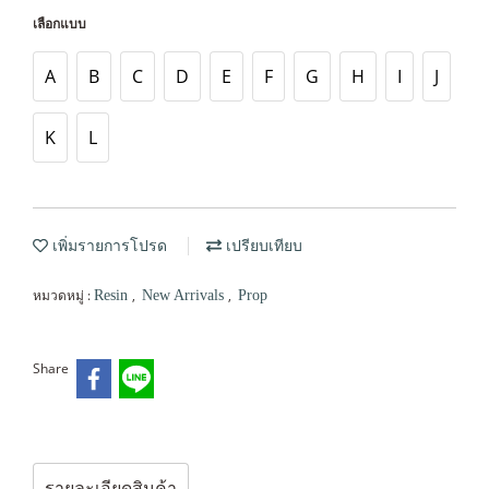
เลือกแบบ
A
B
C
D
E
F
G
H
I
J
K
L
เพิ่มรายการโปรด
เปรียบเทียบ
หมวดหมู่ :
,
,
Resin
New Arrivals
Prop
Share
รายละเอียดสินค้า